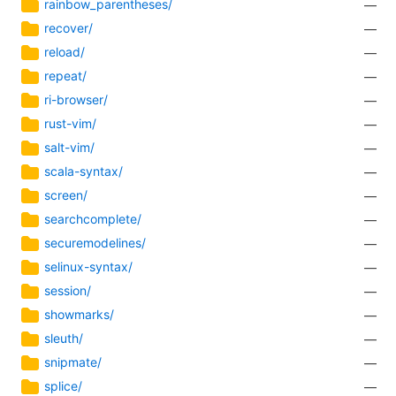
rainbow_parentheses/
—
recover/
—
reload/
—
repeat/
—
ri-browser/
—
rust-vim/
—
salt-vim/
—
scala-syntax/
—
screen/
—
searchcomplete/
—
securemodelines/
—
selinux-syntax/
—
session/
—
showmarks/
—
sleuth/
—
snipmate/
—
splice/
—