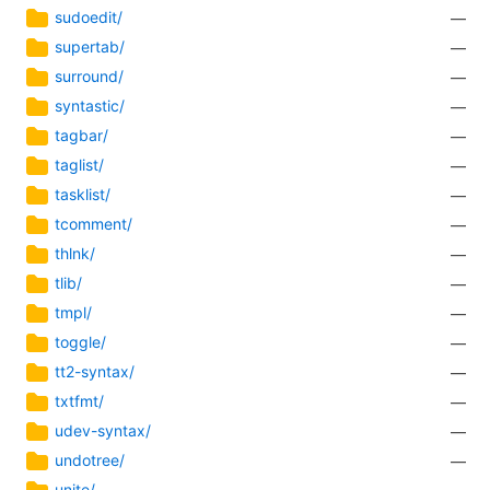
sudoedit/
—
supertab/
—
surround/
—
syntastic/
—
tagbar/
—
taglist/
—
tasklist/
—
tcomment/
—
thlnk/
—
tlib/
—
tmpl/
—
toggle/
—
tt2-syntax/
—
txtfmt/
—
udev-syntax/
—
undotree/
—
unite/