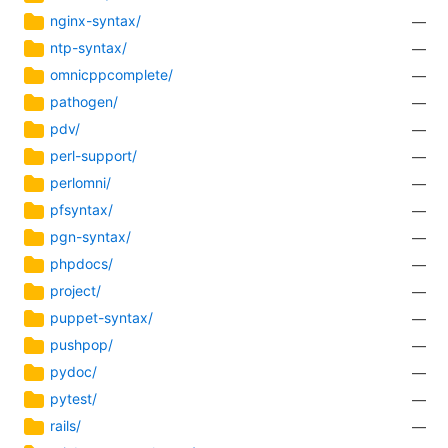
nginx-syntax/
—
ntp-syntax/
—
omnicppcomplete/
—
pathogen/
—
pdv/
—
perl-support/
—
perlomni/
—
pfsyntax/
—
pgn-syntax/
—
phpdocs/
—
project/
—
puppet-syntax/
—
pushpop/
—
pydoc/
—
pytest/
—
rails/
—