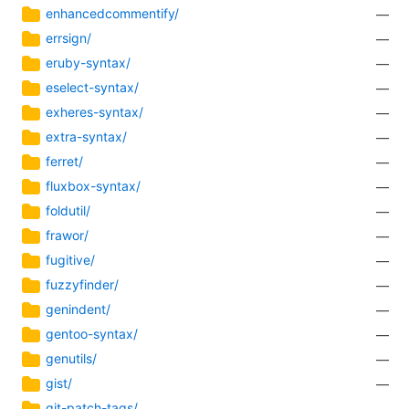
enhancedcommentify/
—
errsign/
—
eruby-syntax/
—
eselect-syntax/
—
exheres-syntax/
—
extra-syntax/
—
ferret/
—
fluxbox-syntax/
—
foldutil/
—
frawor/
—
fugitive/
—
fuzzyfinder/
—
genindent/
—
gentoo-syntax/
—
genutils/
—
gist/
—
git-patch-tags/
—