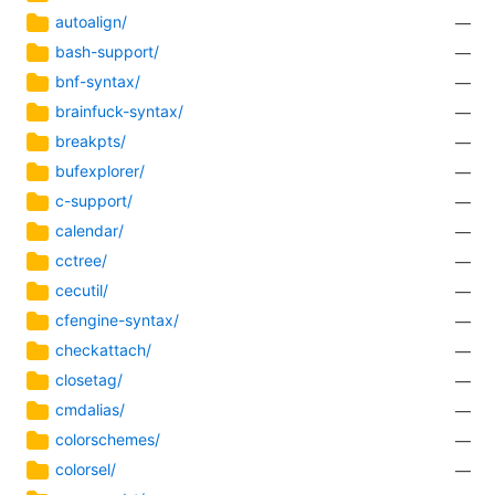
autoalign/
—
bash-support/
—
bnf-syntax/
—
brainfuck-syntax/
—
breakpts/
—
bufexplorer/
—
c-support/
—
calendar/
—
cctree/
—
cecutil/
—
cfengine-syntax/
—
checkattach/
—
closetag/
—
cmdalias/
—
colorschemes/
—
colorsel/
—