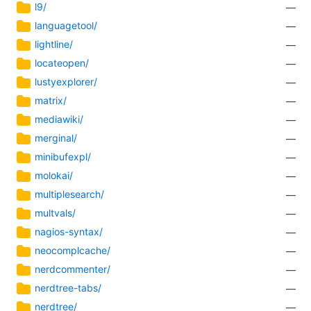
l9/
—
languagetool/
—
lightline/
—
locateopen/
—
lustyexplorer/
—
matrix/
—
mediawiki/
—
merginal/
—
minibufexpl/
—
molokai/
—
multiplesearch/
—
multvals/
—
nagios-syntax/
—
neocomplcache/
—
nerdcommenter/
—
nerdtree-tabs/
—
nerdtree/
—