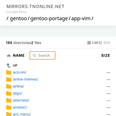
MIRRORS.TNONLINE.NET
FOLDER PATH
/
gentoo
/
gentoo-portage
/
app-vim
/
List
Grid
189
directories
2
files
NAME
SIZE
UP
ackvim/
—
airline-themes/
—
airline/
—
align/
—
alternate/
—
ansiesc/
—
ant_menu/
—