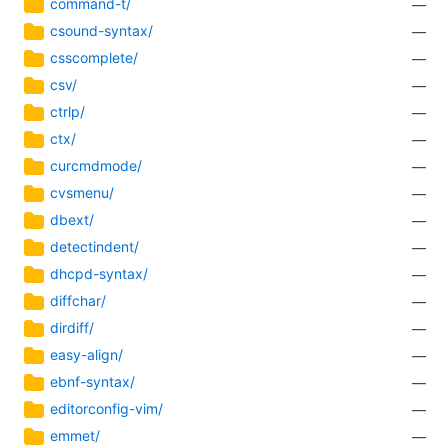
command-t/
—
csound-syntax/
—
csscomplete/
—
csv/
—
ctrlp/
—
ctx/
—
curcmdmode/
—
cvsmenu/
—
dbext/
—
detectindent/
—
dhcpd-syntax/
—
diffchar/
—
dirdiff/
—
easy-align/
—
ebnf-syntax/
—
editorconfig-vim/
—
emmet/
—