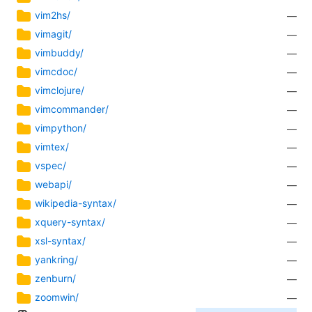
vim2hs/
—
vimagit/
—
vimbuddy/
—
vimcdoc/
—
vimclojure/
—
vimcommander/
—
vimpython/
—
vimtex/
—
vspec/
—
webapi/
—
wikipedia-syntax/
—
xquery-syntax/
—
xsl-syntax/
—
yankring/
—
zenburn/
—
zoomwin/
—