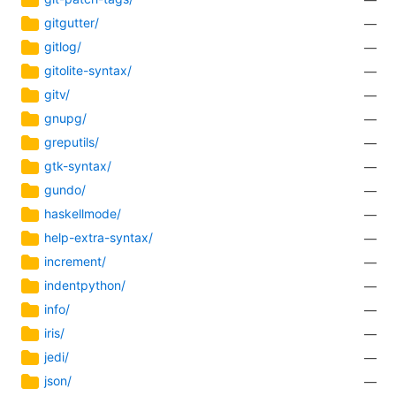
gitgutter/
—
gitlog/
—
gitolite-syntax/
—
gitv/
—
gnupg/
—
greputils/
—
gtk-syntax/
—
gundo/
—
haskellmode/
—
help-extra-syntax/
—
increment/
—
indentpython/
—
info/
—
iris/
—
jedi/
—
json/
—