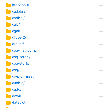
btor2tools/
—
cadabra/
—
cadical/
—
calc/
—
cgal/
—
clipper2/
—
cliquer/
—
coq-mathcomp/
—
coq-serapi/
—
coq-stdlib/
—
coq/
—
cryptominisat/
—
cubicle/
—
cudd/
—
cvc4/
—
dataplot/
—