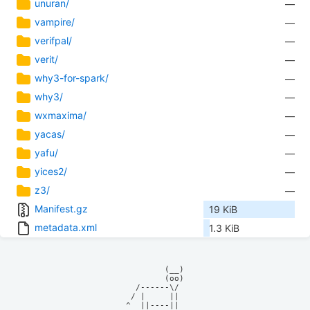
unuran/
—
vampire/
—
verifpal/
—
verit/
—
why3-for-spark/
—
why3/
—
wxmaxima/
—
yacas/
—
yafu/
—
yices2/
—
z3/
—
Manifest.gz
19 KiB
metadata.xml
1.3 KiB
            (__)    

            (oo)    

      /------\/     

     / |     ||     

    ^  ||----||     
