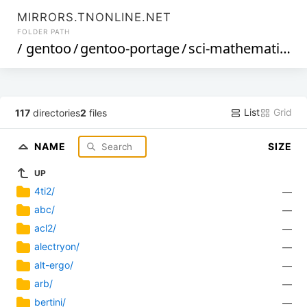
MIRRORS.TNONLINE.NET
FOLDER PATH
/
gentoo
/
gentoo-portage
/
sci-mathematics
/
List
Grid
117
directories
2
files
NAME
SIZE
UP
4ti2/
—
abc/
—
acl2/
—
alectryon/
—
alt-ergo/
—
arb/
—
bertini/
—