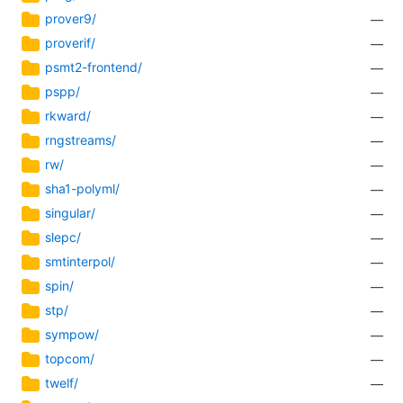
prover9/
—
proverif/
—
psmt2-frontend/
—
pspp/
—
rkward/
—
rngstreams/
—
rw/
—
sha1-polyml/
—
singular/
—
slepc/
—
smtinterpol/
—
spin/
—
stp/
—
sympow/
—
topcom/
—
twelf/
—