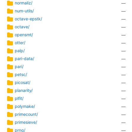
normaliz/
—
num-utils/
—
octave-epstk/
—
octave/
—
opensmt/
—
otter/
—
palp/
—
pari-data/
—
pari/
—
petsc/
—
picosat/
—
planarity/
—
plfit/
—
polymake/
—
primecount/
—
primesieve/
—
prng/
—