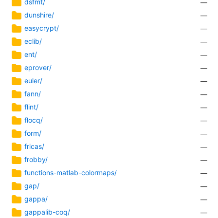
dsfmt/
—
dunshire/
—
easycrypt/
—
eclib/
—
ent/
—
eprover/
—
euler/
—
fann/
—
flint/
—
flocq/
—
form/
—
fricas/
—
frobby/
—
functions-matlab-colormaps/
—
gap/
—
gappa/
—
gappalib-coq/
—