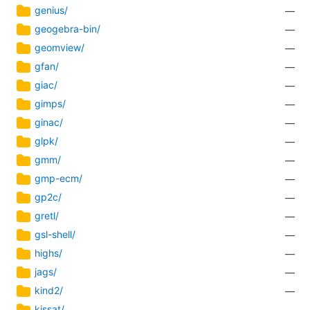
genius/
—
geogebra-bin/
—
geomview/
—
gfan/
—
giac/
—
gimps/
—
ginac/
—
glpk/
—
gmm/
—
gmp-ecm/
—
gp2c/
—
gretl/
—
gsl-shell/
—
highs/
—
jags/
—
kind2/
—
kissat/
—