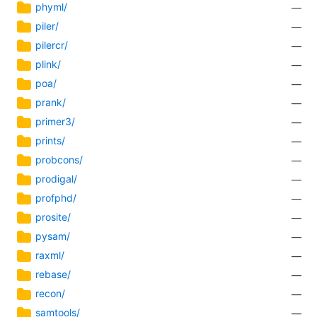
phyml/
—
piler/
—
pilercr/
—
plink/
—
poa/
—
prank/
—
primer3/
—
prints/
—
probcons/
—
prodigal/
—
profphd/
—
prosite/
—
pysam/
—
raxml/
—
rebase/
—
recon/
—
samtools/
—