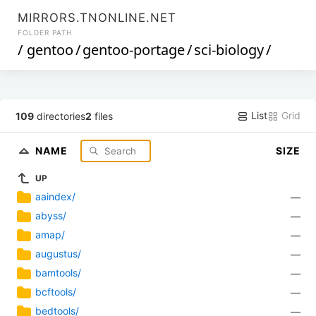
MIRRORS.TNONLINE.NET
FOLDER PATH
/
gentoo
/
gentoo-portage
/
sci-biology
/
List
Grid
109
directories
2
files
NAME
SIZE
UP
aaindex/
—
abyss/
—
amap/
—
augustus/
—
bamtools/
—
bcftools/
—
bedtools/
—