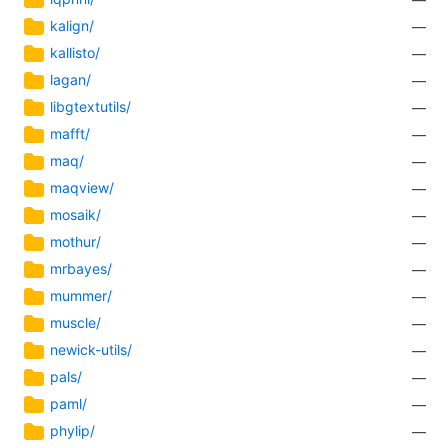
kalign/
—
kallisto/
—
lagan/
—
libgtextutils/
—
mafft/
—
maq/
—
maqview/
—
mosaik/
—
mothur/
—
mrbayes/
—
mummer/
—
muscle/
—
newick-utils/
—
pals/
—
paml/
—
phylip/
—