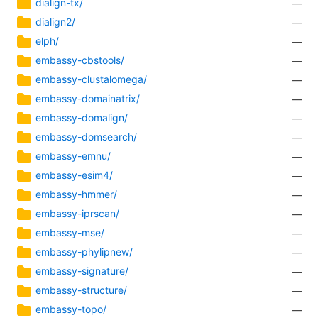
dialign-tx/
—
dialign2/
—
elph/
—
embassy-cbstools/
—
embassy-clustalomega/
—
embassy-domainatrix/
—
embassy-domalign/
—
embassy-domsearch/
—
embassy-emnu/
—
embassy-esim4/
—
embassy-hmmer/
—
embassy-iprscan/
—
embassy-mse/
—
embassy-phylipnew/
—
embassy-signature/
—
embassy-structure/
—
embassy-topo/
—