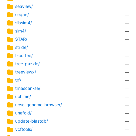
seaview/
—
seqan/
—
sibsim4/
—
sim4/
—
STAR/
—
stride/
—
t-coffee/
—
tree-puzzle/
—
treeviewx/
—
trf/
—
trnascan-se/
—
uchime/
—
ucsc-genome-browser/
—
unafold/
—
update-blastdb/
—
vcftools/
—