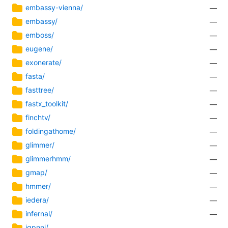
embassy-vienna/
—
embassy/
—
emboss/
—
eugene/
—
exonerate/
—
fasta/
—
fasttree/
—
fastx_toolkit/
—
finchtv/
—
foldingathome/
—
glimmer/
—
glimmerhmm/
—
gmap/
—
hmmer/
—
iedera/
—
infernal/
—
iqpnni/
—