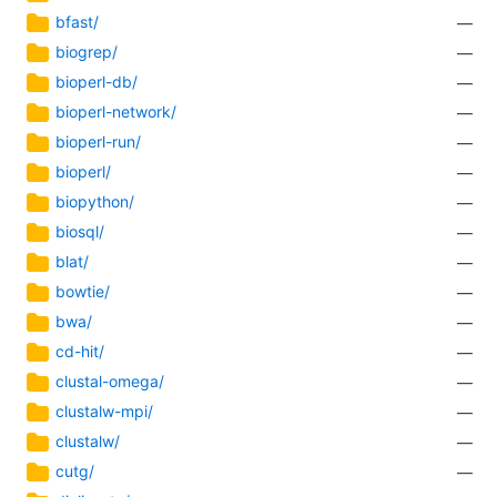
bfast/
—
biogrep/
—
bioperl-db/
—
bioperl-network/
—
bioperl-run/
—
bioperl/
—
biopython/
—
biosql/
—
blat/
—
bowtie/
—
bwa/
—
cd-hit/
—
clustal-omega/
—
clustalw-mpi/
—
clustalw/
—
cutg/
—