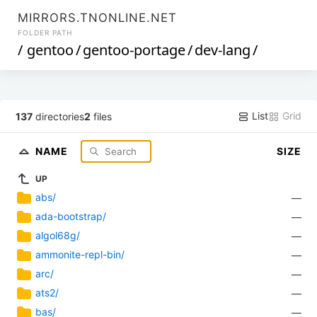
MIRRORS.TNONLINE.NET
FOLDER PATH
/
gentoo
/
gentoo-portage
/
dev-lang
/
List
Grid
137
directories
2
files
NAME
SIZE
UP
abs/
—
ada-bootstrap/
—
algol68g/
—
ammonite-repl-bin/
—
arc/
—
ats2/
—
bas/
—