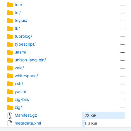
tcc/
—
tcl/
—
teyjus/
—
tk/
—
tuprolog/
—
typescript/
—
uasm/
—
unison-lang-bin/
—
vala/
—
whitespace/
—
xsb/
—
yasm/
—
zig-bin/
—
zig/
—
Manifest.gz
22 KiB
metadata.xml
1.6 KiB