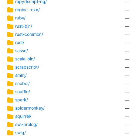
rapydscript-ng/
—
regina-rexx/
—
ruby/
—
rust-bin/
—
rust-common/
—
rust/
—
sassc/
—
scala-bin/
—
scrapscript/
—
smlnj/
—
snobol/
—
souffle/
—
spark/
—
spidermonkey/
—
squirrel/
—
swi-prolog/
—
swig/
—