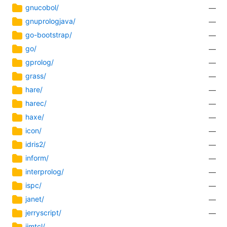
gnucobol/
—
gnuprologjava/
—
go-bootstrap/
—
go/
—
gprolog/
—
grass/
—
hare/
—
harec/
—
haxe/
—
icon/
—
idris2/
—
inform/
—
interprolog/
—
ispc/
—
janet/
—
jerryscript/
—
jimtcl/
—