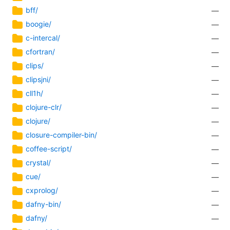
bff/
—
boogie/
—
c-intercal/
—
cfortran/
—
clips/
—
clipsjni/
—
cll1h/
—
clojure-clr/
—
clojure/
—
closure-compiler-bin/
—
coffee-script/
—
crystal/
—
cue/
—
cxprolog/
—
dafny-bin/
—
dafny/
—