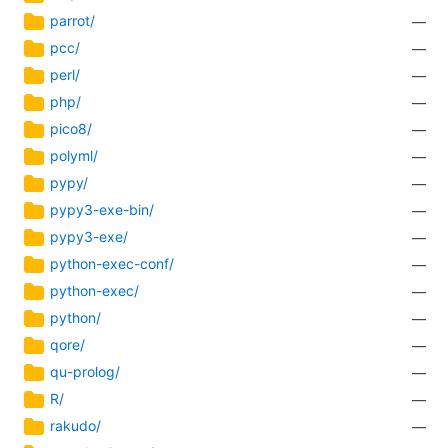
parrot/
—
pcc/
—
perl/
—
php/
—
pico8/
—
polyml/
—
pypy/
—
pypy3-exe-bin/
—
pypy3-exe/
—
python-exec-conf/
—
python-exec/
—
python/
—
qore/
—
qu-prolog/
—
R/
—
rakudo/
—