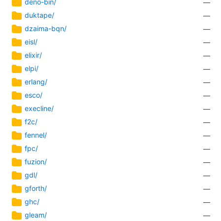
deno-bin/
—
duktape/
—
dzaima-bqn/
—
eisl/
—
elixir/
—
elpi/
—
erlang/
—
esco/
—
execline/
—
f2c/
—
fennel/
—
fpc/
—
fuzion/
—
gdl/
—
gforth/
—
ghc/
—
gleam/
—