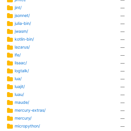
jint/
—
jsonnet/
—
julia-bin/
—
jwasm/
—
kotlin-bin/
—
lazarus/
—
lfe/
—
lisaac/
—
logtalk/
—
lua/
—
luajit/
—
luau/
—
maude/
—
mercury-extras/
—
mercury/
—
micropython/
—