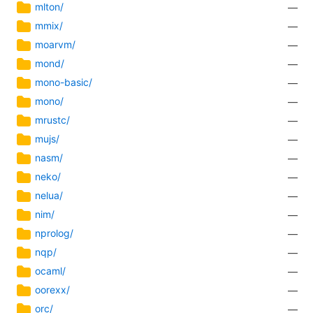
mlton/
—
mmix/
—
moarvm/
—
mond/
—
mono-basic/
—
mono/
—
mrustc/
—
mujs/
—
nasm/
—
neko/
—
nelua/
—
nim/
—
nprolog/
—
nqp/
—
ocaml/
—
oorexx/
—
orc/
—